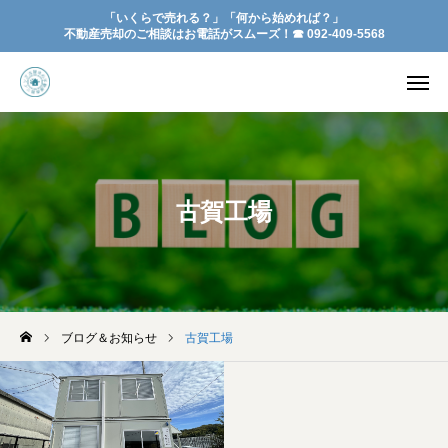
「いくらで売れる？」「何から始めれば？」
不動産売却のご相談はお電話がスムーズ！☎︎ 092-409-5568
お問い合わせ
YouTube
会社概要
よくある質問
古賀工場
お知らせ
アクセス
ご相談は無料です
空地・空家の売却と管理
ブログ＆お知らせ
古賀工場
お家を売る
お客様の声