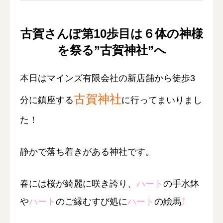
古賀さんぽ第10歩目は６体の神様
を祭る”古賀神社”へ
本日はマインズ有限会社の新店舗から徒歩3
古賀神社
分に鎮座する
に行ってまいりまし
た！
静かで落ち着きがある神社です。
春には桜が綺麗に咲き誇り、
ハート
の手水鉢
や
ハート
のご縁むすび処に
ハート
の絵馬
⤴︎