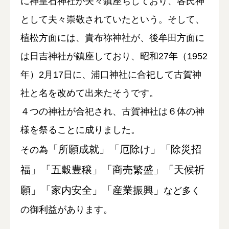
に神皇石神社が夫々鎮座ちしており、各氏神
として夫々崇敬されていたという。そして、
植松方面には、貴布祢神社が、後牟田方面に
は日吉神社が鎮座しており、昭和27年（1952
年）2月17日に、浦口神社に合祀して古賀神
社と名を改めて出来たそうです。
４つの神社が合祀され、古賀神社は６体の神
様を祭ることに成りました。
「所願成就」「厄除け」「除災招
その為
福」「五穀豊穣」「商売繁盛」「天候祈
願」「家内安全」「産業振興」
など多く
の御利益があります。