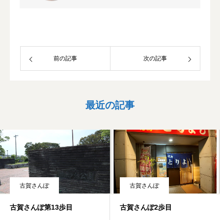
ロサンゼルス・シティ・カレッジ, リベ
ラルアーツ, 教養学部 卒業論文：視聴率
主義のTVニュースが子供に及ぼす危険
性 (A+) これまでの活動 米国ロサンゼル
ス・シティ・カレッジを卒業後、ミサワ
前の記事
次の記事
ホームに就職。 約6年不動産業界に従事
した後、外資系国際物流会社に就職。日
経自動車メーカー 北米工場に出向。日
本からの部品調達、物流を担当。2017
最近の記事
年から実家である不動産会社の 経営に
参加。 座右の銘：ほんの少し我慢でき
るかどうがが人生の分かれ目。
Constant effort will result in success; (雨
垂れ石を穿つ) 休日はもっぱら部屋のお
そうじ。男料理。BS時代劇を見る。 趣
味：トライアスロン、世界都市見学
古賀さんぽ
古賀さんぽ
古賀さんぽ第13歩目
古賀さんぽ2歩目