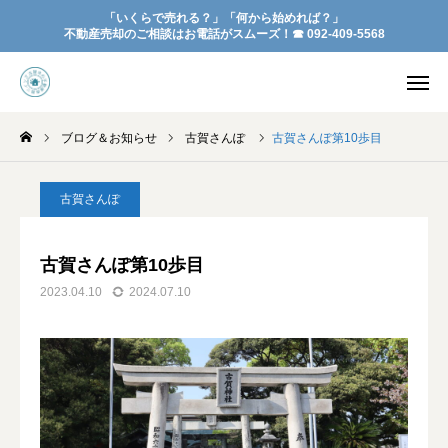
「いくらで売れる？」「何から始めれば？」
不動産売却のご相談はお電話がスムーズ！☎︎ 092-409-5568
お問い合わせ
YouTube
ブログ＆お知らせ
古賀さんぽ
古賀さんぽ第10歩目
会社概要
よくある質問
古賀さんぽ
お知らせ
アクセス
古賀さんぽ第10歩目
ご相談は無料です
2023.04.10
2024.07.10
空地・空家の売却と管理
お家を売る
お客様の声