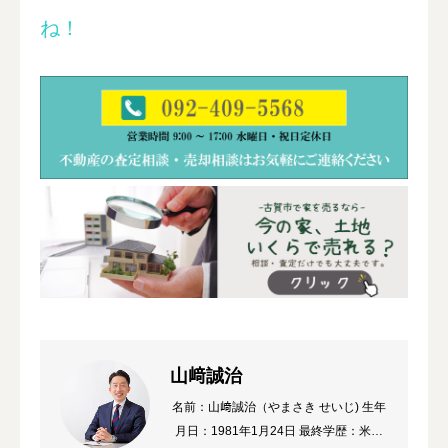
ね！
山﨑誠治
名前：山﨑誠治（やまさき せいじ) 生年
月日：1981年1月24日 最終学歴：米国